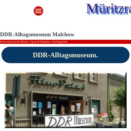
Müritzr
DDR-Alltagsmuseum Malchow
Infos rund um die Müritz > Sport & Wandern - Ausflugsziele
DDR-Alltagsmuseum
.